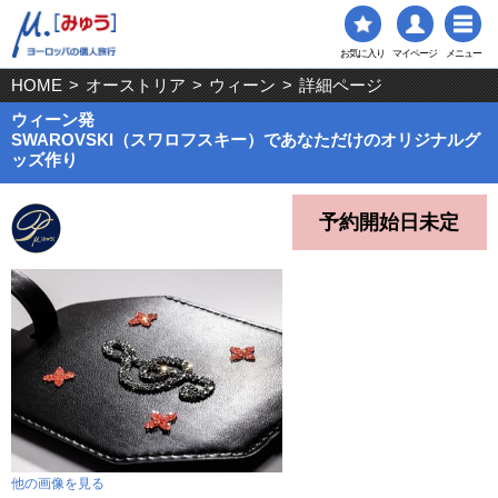
お気に入り
マイページ
メニュー
HOME
>
オーストリア
>
ウィーン
>
詳細ページ
ウィーン発
SWAROVSKI（スワロフスキー）であなただけのオリジナルグ
ッズ作り
予約開始日未定
他の画像を見る