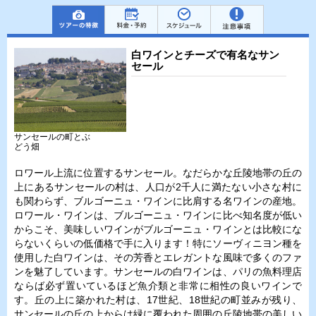
白ワインとチーズで有名なサン
セール
サンセールの町とぶ
どう畑
ロワール上流に位置するサンセール。なだらかな丘陵地帯の丘の
上にあるサンセールの村は、人口が2千人に満たない小さな村に
も関わらず、ブルゴーニュ・ワインに比肩する名ワインの産地。
ロワール・ワインは、ブルゴーニュ・ワインに比べ知名度が低い
からこそ、美味しいワインがブルゴーニュ・ワインとは比較にな
らないくらいの低価格で手に入ります！特にソーヴィニヨン種を
使用した白ワインは、その芳香とエレガントな風味で多くのファ
ンを魅了しています。サンセールの白ワインは、パリの魚料理店
ならば必ず置いているほど魚介類と非常に相性の良いワインで
す。丘の上に築かれた村は、17世紀、18世紀の町並みが残り、
サンセールの丘の上からは緑に覆われた周囲の丘陵地帯の美しい