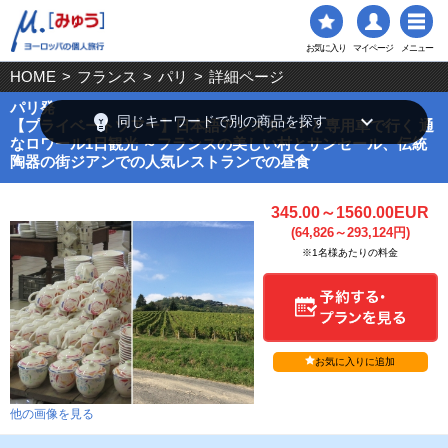
お気に入り
マイページ
メニュー
HOME
>
フランス
>
パリ
>
詳細ページ
パリ発
emoji_objects
keyboard_arrow_down
同じキーワードで別の商品を探す
【プライベートツアー】日本語アシスタントと専用車で行く 通
なロワール1日観光 ～フランスの美しい村とサンセール、伝統
陶器の街ジアンでの人気レストランでの昼食
345.00～1560.00EUR
(64,826～293,124円)
※1名様あたりの料金
お気に入りに追加
他の画像を見る