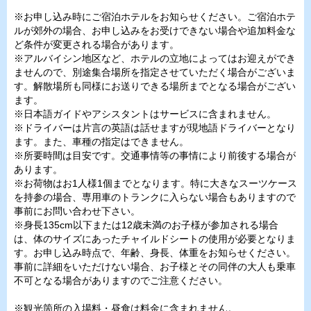
※お申し込み時にご宿泊ホテルをお知らせください。ご宿泊ホテ
ルが郊外の場合、お申し込みをお受けできない場合や追加料金な
ど条件が変更される場合があります。
※アルバイシン地区など、ホテルの立地によってはお迎えができ
ませんので、別途集合場所を指定させていただく場合がございま
す。解散場所も同様にお送りできる場所までとなる場合がござい
ます。
※日本語ガイドやアシスタントはサービスに含まれません。
※ドライバーは片言の英語は話せますが現地語ドライバーとなり
ます。また、車種の指定はできません。
※所要時間は目安です。交通事情等の事情により前後する場合が
あります。
※お荷物はお1人様1個までとなります。特に大きなスーツケース
を持参の場合、専用車のトランクに入らない場合もありますので
事前にお問い合わせ下さい。
※身長135cm以下または12歳未満のお子様が参加される場合
は、体のサイズにあったチャイルドシートの使用が必要となりま
す。お申し込み時点で、年齢、身長、体重をお知らせください。
事前に詳細をいただけない場合、お子様とその同伴の大人も乗車
不可となる場合がありますのでご注意ください。
※観光箇所の入場料・昼食は料金に含まれません。