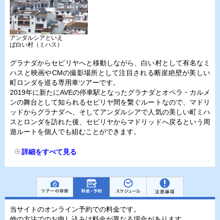
アンダルシアといえ
ば白い村（ミハス）
グラナダからセビリヤへと移動しながら、白い村として有名なミ
ハスと映画やCMの撮影場所として注目される断崖絶壁が美しい
町ロンダを巡る専用車ツアーです。
2019年に新たにAVEの停車駅となったグラナダとオペラ・カルメ
ンの舞台として知られるセビリヤ間を繋ぐルートなので、マドリ
ッドからグラナダへ、そしてアンダルシアで人気の美しい町ミハ
スとロンダを訪れた後、セビリヤからマドリッドへ戻るという周
遊ルートを個人でも組むことができます。
詳細をすべて見る
当サイトのオンライン予約での料金です。
他の方法でのお申し込みは料金が異なる場合があります。