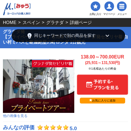
お気に入り
マイページ
メニュー
HOME
>
スペイン
>
グラナダ
>
詳細ページ
グラナダ発
emoji_objects
keyboard_arrow_down
同じキーワードで別の商品を探す
【プライベートツアー】専用車で行く グラナダ発セビリヤ着 白
い村ミハスと断崖絶壁の町ロンダ 1日観光
138.00～700.00EUR
(25,931～131,530円)
※1名様あたりの料金
お気に入りに追加
他の画像を見る
みんなの評価
5.0