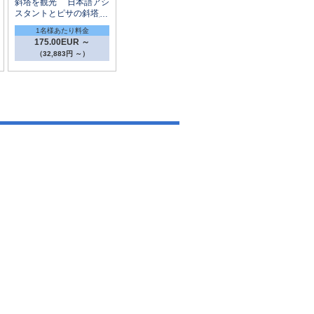
斜塔を観光 日本語アシ
スタントとピサの斜塔入
場付き
1名様あたり料金
175.00EUR ～
（32,883円 ～）