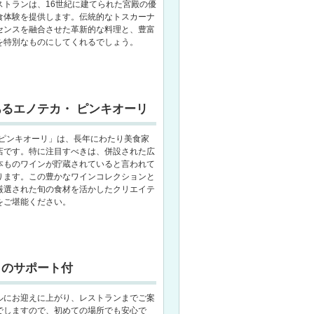
ストランは、16世紀に建てられた宮殿の優
食体験を提供します。伝統的なトスカーナ
センスを融合させた革新的な料理と、豊富
を特別なものにしてくれるでしょう。
るエノテカ・ ピンキオーリ
・ピンキオーリ」は、長年にわたり美食家
店です。特に注目すべきは、併設された広
本ものワインが貯蔵されていると言われて
ります。この豊かなワインコレクションと
厳選された旬の食材を活かしたクリエイテ
をご堪能ください。
トのサポート付
ルにお迎えに上がり、レストランまでご案
でしますので、初めての場所でも安心で