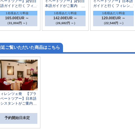
イベートツアー】貸切日
イベートツアー】貸切日
イベートツアー】日本語
本語ガイドと行く フィレ
本語ガイドがご案内 ウ
ガイドと行く フィレンツ
ンツェ半日市内観光 ～
フィツィ美術館とアカデ
エ半日市内観光とウフィ
1名様あたり料金
1名様あたり料金
1名様あたり料金
ウフィッツィ美術館とヴ
ミア美術館 半日観光
ツィ美術館入場見学
165.00EUR ～
142.00EUR ～
120.00EUR ～
ァザーリの回廊入場
（31,004円 ～）
（26,682円 ～）
（22,548円 ～）
最近ご覧いただいた商品はこちら
フィレンツェ発 【プラ
イベートツアー】日本語
アシスタントがご案内
一度は行ってみたいフィ
レンツェを代表するレス
ラン・1973年創業
予約開始日未定
「エノテカ・ピンキオー
リ」での夕食