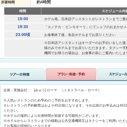
約4時間
所要時間
時間
スケジュール内
19:00
ホテル発。日本語アシスタントがレストランまでご案
19:30
「エノテカ・ ピンキオーリ」にてシェフのおまかせメ
23:00頃
お食事終了後、各自ホテルまでお戻りください
※日本語アシスタントはオーダーのお手伝いをした後
様のみでホテルまでお戻りいただきます。タクシー手
機関でお帰りの場合は、お食事の前にご案内いたしま
企画・実施会社： [みゅう] ローマ （ミキトラベル・ローマ）
※人気レストランのため早めのご予約をおすすめします。
※レストランの予約解禁はおよそ45日前になります。それ以前のお申込みは45
ください。
※ホテルの場所により出発時間が前後する可能性がございます。
※ホテルからレストランまでの移動は公共交通機関又はタクシーをご利用いただ
てお客様の現地払いとなります。