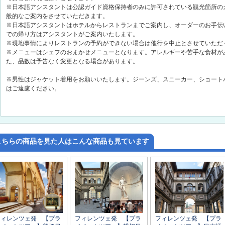
※日本語アシスタントは公認ガイド資格保持者のみに許可されている観光箇所の
般的なご案内をさせていただきます。
※日本語アシスタントはホテルからレストランまでご案内し、オーダーのお手伝
での帰り方はアシスタントがご案内いたします。
※現地事情によりレストランの予約ができない場合は催行を中止とさせていただ
※メニューはシェフのおまかせメニューとなります。アレルギーや苦手な食材が
た、品数は予告なく変更となる場合があります。
※男性はジャケット着用をお願いいたします。ジーンズ、スニーカー、ショート
はご遠慮ください。
こちらの商品を見た人はこんな商品も見ています
フィレンツェ発 【プラ
フィレンツェ発 【プラ
フィレンツェ発 【プラ