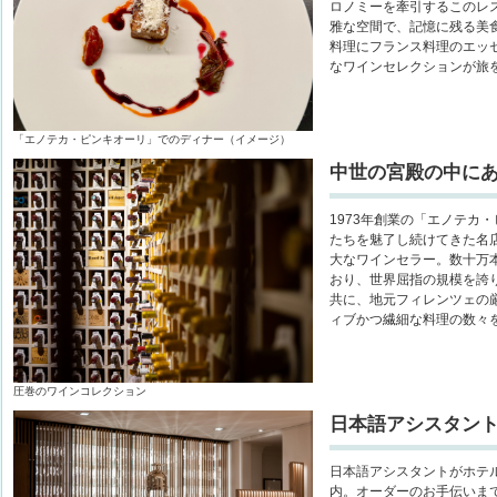
ロノミーを牽引するこのレ
雅な空間で、記憶に残る美
料理にフランス料理のエッ
なワインセレクションが旅
「エノテカ・ピンキオーリ」でのディナー（イメージ）
中世の宮殿の中にあ
1973年創業の「エノテカ
たちを魅了し続けてきた名
大なワインセラー。数十万
おり、世界屈指の規模を誇
共に、地元フィレンツェの
ィブかつ繊細な料理の数々
圧巻のワインコレクション
日本語アシスタン
日本語アシスタントがホテ
内。オーダーのお手伝いま