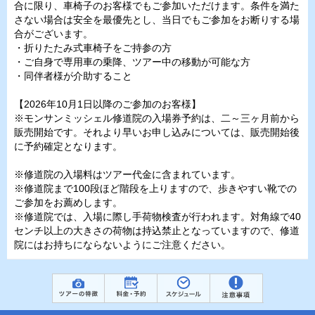
合に限り、車椅子のお客様でもご参加いただけます。条件を満た
さない場合は安全を最優先とし、当日でもご参加をお断りする場
合がございます。
・折りたたみ式車椅子をご持参の方
・ご自身で専用車の乗降、ツアー中の移動が可能な方
・同伴者様が介助すること
【2026年10月1日以降のご参加のお客様】
※モンサンミッシェル修道院の入場券予約は、二～三ヶ月前から
販売開始です。それより早いお申し込みについては、販売開始後
に予約確定となります。
※修道院の入場料はツアー代金に含まれています。
※修道院まで100段ほど階段を上りますので、歩きやすい靴での
ご参加をお薦めします。
※修道院では、入場に際し手荷物検査が行われます。対角線で40
センチ以上の大きさの荷物は持込禁止となっていますので、修道
院にはお持ちにならないようにご注意ください。