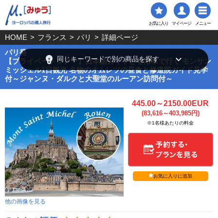
お気に入り
マイページ
メニュー
HOME
>
フランス
>
パリ
>
詳細ページ
パリ発
emoji_objects
keyboard_arrow_down
同じキーワードで別の商品を探す
【プライベートツアー】日本語ガイドと専用車で行く モンサン
ミッシェル1日観光 名物のオムレツの昼食と修道院ガイド見学
付～ジャンヌ・ダルクと大聖堂のルーアン訪問付～
445.00～2150.00EUR
(83,616～403,985円)
※1名様あたりの料金
お気に入りに追加
他の画像を見る