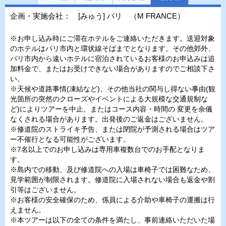
企画・実施会社： [みゅう] パリ （M FRANCE）
※お申し込み時にご滞在ホテルをご連絡いただきます。送迎対象
のホテルはパリ市内と環状線そばまでとなります。その他郊外、
パリ市内から遠いホテルに宿泊されているお客様のお申込みは追
加料金で、またはお受けできない場合がありますのでご相談下さ
い。
※天候や道路事情(凍結など)、その他当社の関与し得ない事由(観
光箇所の突然のクローズやイベントによる大規模な交通規制な
ど)によりツアーを中止、またはコース内容・時間の 変更を余儀
なくされる場合があります。出発後のご返金はございません。
※修道院のストライキ予告、または閉院が予測される場合はツア
ー不催行となる可能性がございます。
※7名以上でのお申し込みは専用車複数台でのお手配となりま
す。
※島内での移動、及び修道院への入場は車椅子では困難なため、
見学範囲が制限されます。修道院に入場されない場合も返金や割
引等はございません。
※お客様の安全確保のため、係員による介助や車椅子の運搬は行
えません。
※本ツアーは以下の全ての条件を満たし、事前連絡いただいた場