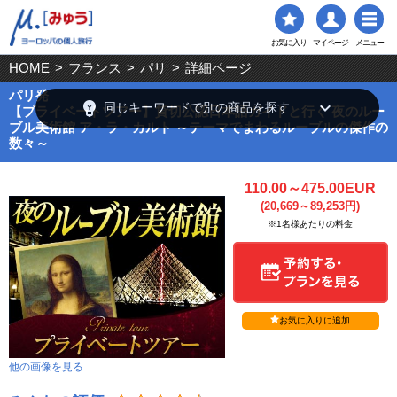
お気に入り
マイページ
メニュー
HOME
>
フランス
>
パリ
>
詳細ページ
パリ発
emoji_objects
keyboard_arrow_down
同じキーワードで別の商品を探す
【プライベートツアー】貸切公認日本語ガイドと行く 夜のルー
ブル美術館 ア・ラ・カルト ～テーマでまわるルーブルの傑作の
数々～
110.00～475.00EUR
(20,669～89,253円)
※1名様あたりの料金
お気に入りに追加
他の画像を見る