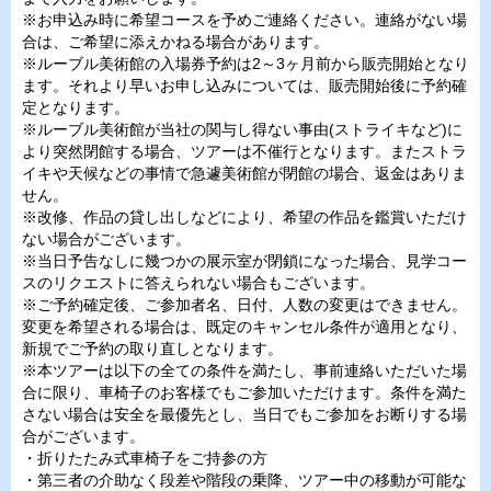
※お申込み時に希望コースを予めご連絡ください。連絡がない場
合は、ご希望に添えかねる場合があります。
※ルーブル美術館の入場券予約は2～3ヶ月前から販売開始となり
ます。それより早いお申し込みについては、販売開始後に予約確
定となります。
※ルーブル美術館が当社の関与し得ない事由(ストライキなど)に
より突然閉館する場合、ツアーは不催行となります。またストラ
イキや天候などの事情で急遽美術館が閉館の場合、返金はありま
せん。
※改修、作品の貸し出しなどにより、希望の作品を鑑賞いただけ
ない場合がございます。
※当日予告なしに幾つかの展示室が閉鎖になった場合、見学コー
スのリクエストに答えられない場合もございます。
※ご予約確定後、ご参加者名、日付、人数の変更はできません。
変更を希望される場合は、既定のキャンセル条件が適用となり、
新規でご予約の取り直しとなります。
※本ツアーは以下の全ての条件を満たし、事前連絡いただいた場
合に限り、車椅子のお客様でもご参加いただけます。条件を満た
さない場合は安全を最優先とし、当日でもご参加をお断りする場
合がございます。
・折りたたみ式車椅子をご持参の方
・第三者の介助なく段差や階段の乗降、ツアー中の移動が可能な