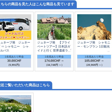
こちらの商品を見た人はこんな商品も見ています
ジュネーブ発 ジュネー
ジュネーブ発 【プライ
ジュネーブ発 シャモニ
 ⇒ シャモニー シャ
ベートツアー】日本語ガ
ー・モンブラン 1日観光
トルバス
イドと行く 世界遺産ラヴ
ォーの村めぐり半日観光
1名様あたり料金
1名様あたり料金
1名様あたり料金
～ワイン試飲付
30.00CHF
174.00CHF ～
105.00CHF ～
（5,991円）
（34,748円 ～）
（20,969円 ～）
最近ご覧いただいた商品はこちら