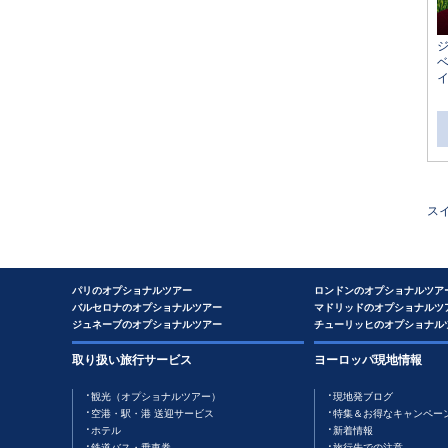
ス
パリのオプショナルツアー
ロンドンのオプショナルツア
バルセロナのオプショナルツアー
マドリッドのオプショナルツ
ジュネーブのオプショナルツアー
チューリッヒのオプショナル
取り扱い旅行サービス
ヨーロッパ現地情報
観光（オプショナルツアー）
現地発ブログ
空港・駅・港 送迎サービス
特集＆お得なキャンペー
ホテル
新着情報
鉄道バス・乗車券
旅行先での注意