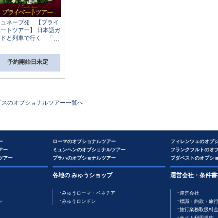
ジュネーブ発 【プライ
ベートツアー】 日本語ガ
イドと列車で行く 「5
月の雪」ナルシスの花の
地を訪ねて 午後観光
予約開始日未定
イス
のオプショナルツアー一覧へ
ー
ローマのオプショナルツアー
フィレンツェのオプ
アー
ミュンヘンのオプショナルツアー
フランクフルトのオ
ツアー
プラハのオプショナルツアー
ブダペストのオプシ
各地の みゅうショップ
運営会社・条件書
みゅうローマ・ベネチア
運営会社
ン
みゅうロンドン
標識・約款・旅
旅行業務取扱料
サイト利用規約