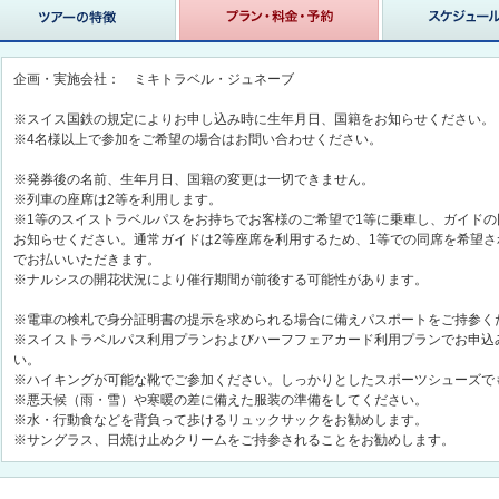
企画・実施会社： ミキトラベル・ジュネーブ
※スイス国鉄の規定によりお申し込み時に生年月日、国籍をお知らせください。
※4名様以上で参加をご希望の場合はお問い合わせください。
※発券後の名前、生年月日、国籍の変更は一切できません。
※列車の座席は2等を利用します。
※1等のスイストラベルパスをお持ちでお客様のご希望で1等に乗車し、ガイド
お知らせください。通常ガイドは2等座席を利用するため、1等での同席を希望
でお払いいただきます。
※ナルシスの開花状況により催行期間が前後する可能性があります。
※電車の検札で身分証明書の提示を求められる場合に備えパスポートをご持参く
※スイストラベルパス利用プランおよびハーフフェアカード利用プランでお申込
い。
※ハイキングが可能な靴でご参加ください。しっかりとしたスポーツシューズで
※悪天候（雨・雪）や寒暖の差に備えた服装の準備をしてください。
※水・行動食などを背負って歩けるリュックサックをお勧めします。
※サングラス、日焼け止めクリームをご持参されることをお勧めします。