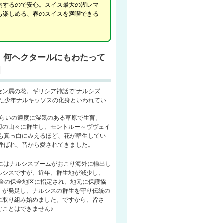
内するので安心。スイス最大の湖レマ
も楽しめる、春のスイスを満喫できる
 何ヘクタールにもわたって
畑
セン属の花。ギリシア神話で”ナルシズ
った少年ナルキッソスの化身といわれてい
mくらいの適度に湿気のある草原で生育。
辺の山々に群生し、モントルー～ヴヴェイ
らも真っ白にみえるほど、花が群生してい
と呼ばれ、昔から愛されてきました。
代にはナルシスブームがおこり海外に輸出し
ルシスですが、近年、群生地が減少し、
基金の保全地区に指定され、地元に保護協
）が発足し、ナルシスの群生を守り伝統の
に取り組み始めました。ですから、皆さ
むことはできません♪