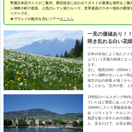
専属日本語ガイドがご案内、開花状況に合わせてガイドが最適な場所をご案
ン湖畔の町の散策、人気のレマン湖クルーズ、世界遺産のラボー地区の眺望
ツアーです。
★ヴヴェイの観光を含むツアーは
こちら
一見の価値あり！！
咲き乱れる白い花
日本の水仙によく似たスイ
ム”という言葉の由来とな
ます。
主に、標高1000～2000
レマン湖畔のモントルー周
地方の山の斜面 が遠くか
ることから「五月の雪」 
19世紀のベルエポック時
ていたほど豊富にあったナ
1999年にスイス景観保全
会（リヴィエラ・ナルシス
風景を取り戻すための活動
ん、見るだけで、お花を摘