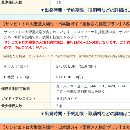
最少催行人数
1名
▼出発時間・予約期限・取消料などの詳細は
【サンピエトロ大聖堂入場付・日本語ガイド栗原さん指定プラン】2名
サンピエトロ大聖堂入場が含まれています。システィーナ礼拝堂見学後、サンピ
ため、時間を短縮でき、疲労も軽減できるプランです。
サンピエトロ大聖堂の入場予約開始は、催行日の1～2か月前となります。ご予
ので、予めご了承ください。
1名様あたり料金
（当サイトのオンライン予約での料金です。他の方法でのご予約は料金が異なる場合が
A:大人（4歳～）
275.00 EUR （51,673円）
E:幼児 （ ～ 3歳 ）
0.00 EUR （0円）
月・火・木・金・土（4/6、5/1、6/29、8/14
催行日/利用可能日
予約不可能な無料開放日を除く）
ガイド・アシスタント
日本語ガイド
最少催行人数
2 名
▼出発時間・予約期限・取消料などの詳細は
【サンピエトロ大聖堂入場付・日本語ガイド栗原さん指定プラン】3名