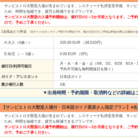
サンピエトロ大聖堂入場が含まれています。システィーナ礼拝堂見学後、サンピ
ため、時間を短縮でき、疲労も軽減できるプランです。
サンピエトロ大聖堂の入場予約開始は、催行日の1～2か月前となります。ご予
ので、予めご了承ください。
1名様あたり料金
（当サイトのオンライン予約での料金です。他の方法でのご予約は料金が異なる場合が
A:大人（4歳～）
205.00 EUR （38,520円）
E:幼児 （ ～ 3歳 ）
0.00 EUR （0円）
月・火・木・金・土（4/6、5/1、6/29、8/14
催行日/利用可能日
予約不可能な無料開放日を除く）
ガイド・アシスタント
日本語ガイド
最少催行人数
3名
▼出発時間・予約期限・取消料などの詳細は
【サンピエトロ大聖堂入場付・日本語ガイド栗原さん指定プラン】4名
サンピエトロ大聖堂入場が含まれています。システィーナ礼拝堂見学後、サンピ
ため、時間を短縮でき、疲労も軽減できるプランです。
サンピエトロ大聖堂の入場予約開始は、催行日の1～2か月前となります。ご予
ので、予めご了承ください。