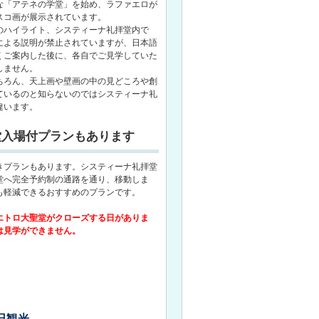
な「アテネの学堂」を始め、ラファエロが
スコ画が展示されています。
のハイライト、システィーナ礼拝堂内で
による説明が禁止されていますが、日本語
くご案内した後に、各自でご見学していた
しません。
ちろん、天上画や壁画の中の見どころや創
ているのと知らないのではシスティーナ礼
違います。
堂入場付プランもあります
きプランもあります。システィーナ礼拝堂
堂へ完全予約制の通路を通り、移動しま
も軽減できるおすすめのプランです。
エトロ大聖堂がクローズする日がありま
は見学ができません。
日観光