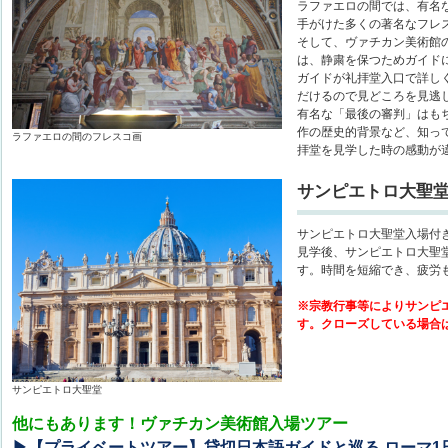
ラファエロの間では、有名
手がけた多くの著名なフレ
そして、ヴァチカン美術館
は、静粛を保つためガイド
ガイドが礼拝堂入口で詳し
だけるので見どころを見逃
有名な「最後の審判」はも
作の歴史的背景など、知っ
ラファエロの間のフレスコ画
拝堂を見学した時の感動が
サンピエトロ大聖
サンピエトロ大聖堂入場付
見学後、サンピエトロ大聖
す。時間を短縮でき、疲労
※宗教行事等によりサンピ
す。クローズしている場合
サンピエトロ大聖堂
他にもあります！ヴァチカン美術館入場ツアー
▶【プライベートツアー】貸切日本語ガイドと巡る ローマ1