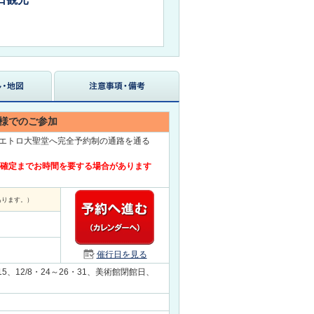
様でのご参加
エトロ大聖堂へ完全予約制の通路を通る
約確定までお時間を要する場合があります
あります。）
催行日を見る
・15、12/8・24～26・31、美術館閉館日、