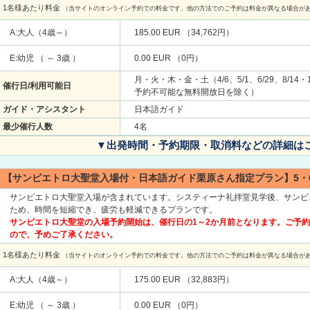
1名様あたり料金
（当サイトのオンライン予約での料金です。他の方法でのご予約は料金が異なる場合が
A:大人（4歳～）
185.00 EUR （34,762円）
E:幼児 （ ～ 3歳 ）
0.00 EUR （0円）
月・火・木・金・土（4/6、5/1、6/29、8/14
催行日/利用可能日
予約不可能な無料開放日を除く）
ガイド・アシスタント
日本語ガイド
最少催行人数
4名
▼出発時間・予約期限・取消料などの詳細は
【サンピエトロ大聖堂入場付・日本語ガイド栗原さん指定プラン】5・
サンピエトロ大聖堂入場が含まれています。システィーナ礼拝堂見学後、サンピ
ため、時間を短縮でき、疲労も軽減できるプランです。
サンピエトロ大聖堂の入場予約開始は、催行日の1～2か月前となります。ご予
ので、予めご了承ください。
1名様あたり料金
（当サイトのオンライン予約での料金です。他の方法でのご予約は料金が異なる場合が
A:大人（4歳～）
175.00 EUR （32,883円）
E:幼児 （ ～ 3歳 ）
0.00 EUR （0円）