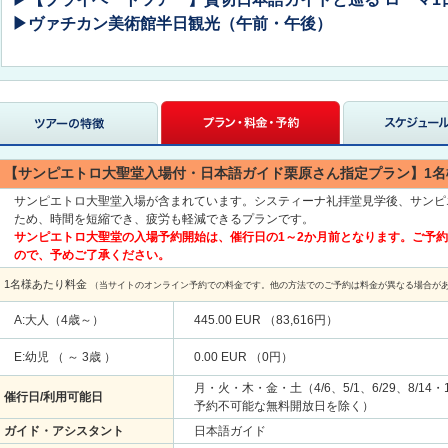
▶ヴァチカン美術館半日観光（午前・午後）
【サンピエトロ大聖堂入場付・日本語ガイド栗原さん指定プラン】1名
サンピエトロ大聖堂入場が含まれています。システィーナ礼拝堂見学後、サンピ
ため、時間を短縮でき、疲労も軽減できるプランです。
サンピエトロ大聖堂の入場予約開始は、催行日の1～2か月前となります。ご予
ので、予めご了承ください。
1名様あたり料金
（当サイトのオンライン予約での料金です。他の方法でのご予約は料金が異なる場合が
A:大人（4歳～）
445.00 EUR （83,616円）
E:幼児 （ ～ 3歳 ）
0.00 EUR （0円）
月・火・木・金・土（4/6、5/1、6/29、8/14
催行日/利用可能日
予約不可能な無料開放日を除く）
ガイド・アシスタント
日本語ガイド