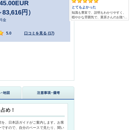
45.00
EUR
～83,616円）
料金
5.0
口コミを見る (
17
)
り占め！
館を、日本語ガイドがご案内します。お客
ーですので、自分のペースで見たり、聞い