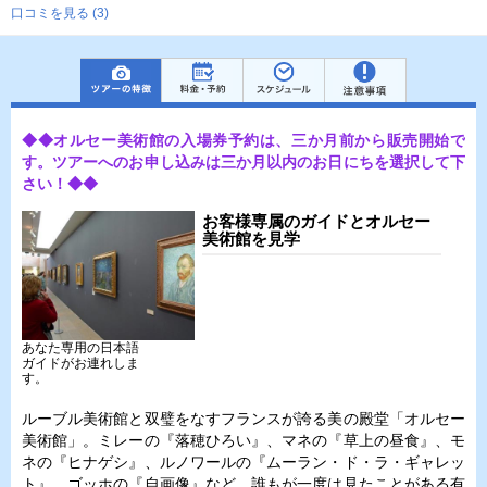
口コミを見る (3)
◆◆オルセー美術館の入場券予約は、三か月前から販売開始で
す。ツアーへのお申し込みは三か月以内のお日にちを選択して下
さい！◆◆
お客様専属のガイドとオルセー
美術館を見学
あなた専用の日本語
ガイドがお連れしま
す。
ルーブル美術館と双璧をなすフランスが誇る美の殿堂「オルセー
美術館」。ミレーの『落穂ひろい』、マネの『草上の昼食』、モ
ネの『ヒナゲシ』、ルノワールの『ムーラン・ド・ラ・ギャレッ
ト』、ゴッホの『自画像』など、誰もが一度は見たことがある有