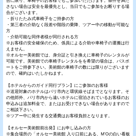
合に限り、車椅子のお客様でもご参加いただけます。条件を満た
さない場合は安全を最優先とし、当日でもご参加をお断りする場
合がございます。
・折りたたみ式車椅子をご持参の方
・第三者の介助なく段差や階段の乗降、ツアー中の移動が可能な
方
・介助可能な同伴者様が同行される方
※お客様の安全確保のため、係員による介助や車椅子の運搬は行
えません。
※オルセー美術館では、身分証と引き換えに車椅子のレンタルが
可能です。美術館での車椅子レンタルをを希望の場合は、パスポ
ートをご持参下さい。美術館の車椅子の数には限りがございます
ので、確約はいたしかねます。
【ホテルからのガイド同行プラン】にご参加のお客様
※送迎対象のホテルはパリ市内と環状線そばまでとなります。そ
の他郊外、パリ市内から遠いホテルに宿泊されているお客様のお
申込みは追加料金で、またはお受けできない場合がありますので
ご相談下さい。
※ツアー中に発生する交通費はお客様負担となります。
【オルセー美術館前出発】にお申し込みの方
※集合場所の「オルセー美術館 入り口前にある、M'Oの白い看板