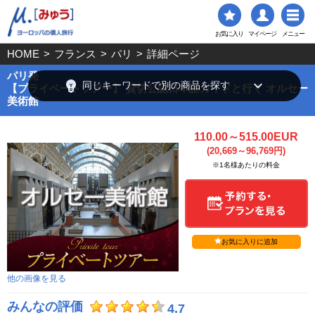
お気に入り
マイページ
メニュー
HOME
>
フランス
>
パリ
>
詳細ページ
パリ発
emoji_objects
keyboard_arrow_down
同じキーワードで別の商品を探す
【プライベートツアー】 貸切公認日本語ガイドと行く オルセー
美術館
110.00～515.00EUR
(20,669～96,769円)
※1名様あたりの料金
お気に入りに追加
他の画像を見る
みんなの評価
4.7