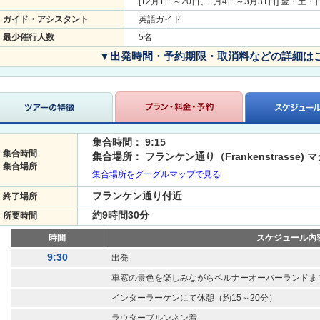
[12月1日～20日、1月4日～3月31日] 金・土・
ガイド・アシスタント
英語ガイド
最少催行人数
5名
▼出発時間・予約期限・取消料などの詳細は
集合時間： 9:15
集合時間
集合場所： フランケン通り（Frankenstrasse)
集合場所
集合場所をグーグルマップで見る
フランケン通り付近
終了場所
約9時間30分
所要時間
時間
スケジュール内
9:30
出発
車窓の景色を楽しみながらベルナーオーバーランドま
インターラーケンにて休憩（約15～20分）
ラウターブルンネン着