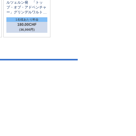
ルツェルン発 「トッ
プ・オブ・アドベンチャ
ー」グリンデルワルト・
フィルスト 1日観光
1名様あたり料金
180.00CHF
（36,000円）