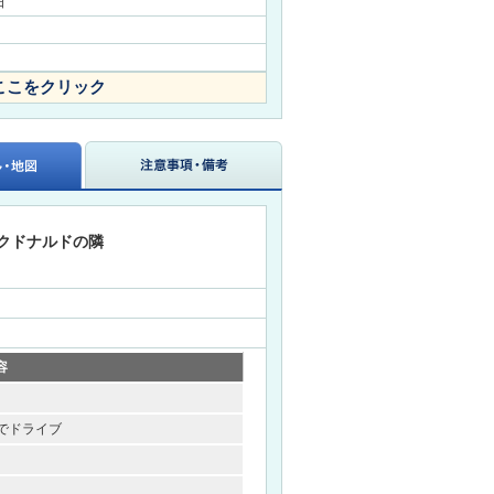
日
ここをクリック
 マクドナルドの隣
容
でドライブ