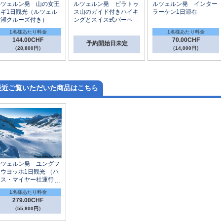
ルツェルン発 山の女王
ルツェルン発 ピラトゥ
ルツェルン発 インター
リギ1日観光（ルツェル
ス山のガイド付きハイキ
ラーケン1日滞在
ン湖クルーズ付き）
ングとスイス式バーベキ
ュー体験
1名様あたり料金
1名様あたり料金
144.00CHF
70.00CHF
予約開始日未定
（28,800円）
（14,000円）
最近ご覧いただいた商品はこちら
ルツェルン発 ユングフ
ウヨッホ1日観光 （ハ
ンス・マイヤー社運行）
1名様あたり料金
279.00CHF
（55,800円）