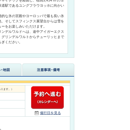
イデックを経由し、標高3,454 m のヨ
鉄道駅であるユングフラウヨッホに向かい
秘的な氷の宮殿やヨーロッパで最も長い氷
色、そしてスフィンクス展望台からは雪を
ューをお楽しみいただけます。
リンデルワルドへは、途中アイガーエクス
。グリンデルワルトからチューリッヒまで
ろぎください。
あります。）
催行日を見る