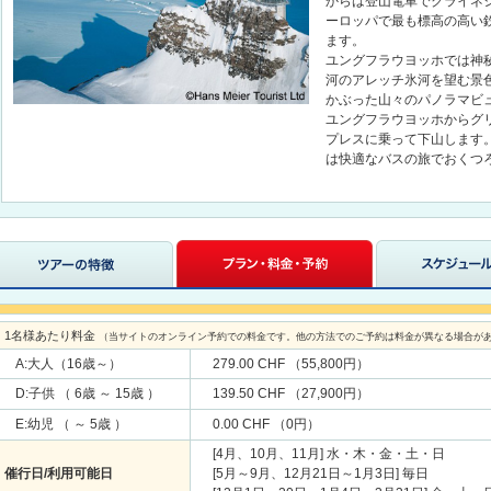
からは登山電車でクライネシャ
ーロッパで最も標高の高い
ます。
ユングフラウヨッホでは神
河のアレッチ氷河を望む景
かぶった山々のパノラマビ
ユングフラウヨッホからグ
プレスに乗って下山します
は快適なバスの旅でおくつ
1名様あたり料金
（当サイトのオンライン予約での料金です。他の方法でのご予約は料金が異なる場合が
A:大人（16歳～）
279.00 CHF （55,800円）
D:子供 （ 6歳 ～ 15歳 ）
139.50 CHF （27,900円）
E:幼児 （ ～ 5歳 ）
0.00 CHF （0円）
[4月、10月、11月] 水・木・金・土・日
催行日/利用可能日
[5月～9月、12月21日～1月3日] 毎日