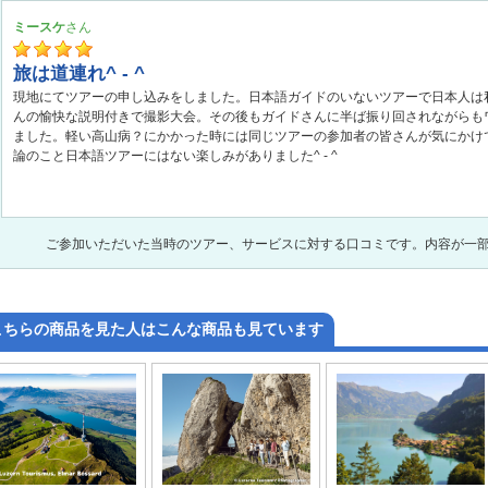
ミースケ
旅は道連れ^ - ^
現地にてツアーの申し込みをしました。日本語ガイドのいないツアーで日本人は
んの愉快な説明付きで撮影大会。その後もガイドさんに半ば振り回されながらも
ました。軽い高山病？にかかった時には同じツアーの参加者の皆さんが気にかけ
論のこと日本語ツアーにはない楽しみがありました^ - ^
ご参加いただいた当時のツアー、サービスに対する口コミです。内容が一
こちらの商品を見た人はこんな商品も見ています