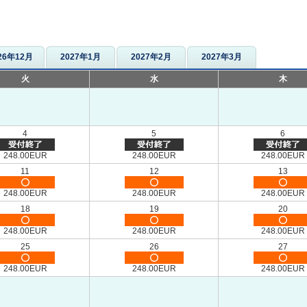
26年12月
2027年1月
2027年2月
2027年3月
火
水
木
4
5
6
248.00EUR
248.00EUR
248.00EUR
11
12
13
248.00EUR
248.00EUR
248.00EUR
18
19
20
248.00EUR
248.00EUR
248.00EUR
25
26
27
248.00EUR
248.00EUR
248.00EUR