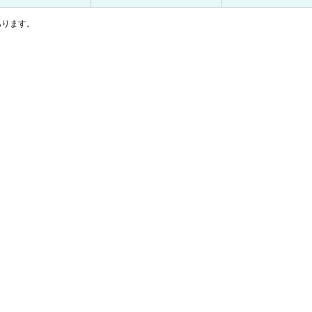
あります。