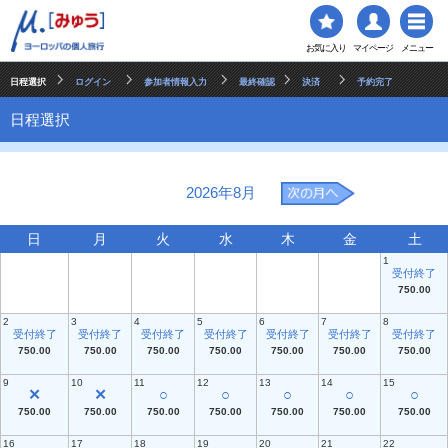
お気に入り
マイページ
メニュー
日程選択
ログイン
参加者情報入力
最終確認
決済
予約完了
日程選択
2026年8月
日
月
火
水
木
金
土
1
受付終了
750.00
2
3
4
5
6
7
8
受付終了
受付終了
受付終了
受付終了
受付終了
受付終了
受付終了
750.00
750.00
750.00
750.00
750.00
750.00
750.00
9
10
11
12
13
14
15
✕
✕
○
○
○
○
○
750.00
750.00
750.00
750.00
750.00
750.00
750.00
16
17
18
19
20
21
22