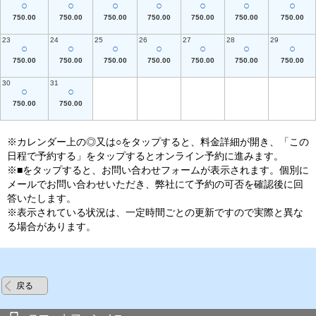
○
○
○
○
○
○
○
750.00
750.00
750.00
750.00
750.00
750.00
750.00
23
24
25
26
27
28
29
○
○
○
○
○
○
○
750.00
750.00
750.00
750.00
750.00
750.00
750.00
30
31
○
○
750.00
750.00
※カレンダー上の◎又は○をタップすると、料金詳細が開き、「この
日程で予約する」をタップするとオンライン予約に進みます。
※■をタップすると、お問い合わせフォームが表示されます。個別に
メールでお問い合わせいただき、弊社にて予約の可否を確認後に回
答いたします。
※表示されている状況は、一定時間ごとの更新ですので実際と異な
る場合があります。
戻る