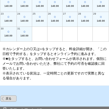
○
○
○
○
○
○
○
140.00
140.00
140.00
140.00
140.00
140.00
140.00
23
24
25
26
27
28
29
○
○
○
○
○
○
○
140.00
140.00
140.00
140.00
140.00
140.00
140.00
30
31
○
○
140.00
140.00
※カレンダー上の◎又は○をタップすると、料金詳細が開き、「この
日程で予約する」をタップするとオンライン予約に進みます。
※■をタップすると、お問い合わせフォームが表示されます。個別に
メールでお問い合わせいただき、弊社にて予約の可否を確認後に回
答いたします。
※表示されている状況は、一定時間ごとの更新ですので実際と異な
る場合があります。
戻る