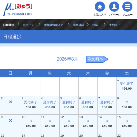
お気に入り
マイページ
メニュー
日程選択
ログイン
参加者情報入力
最終確認
決済
予約完了
日程選択
2026年8月
日
月
火
水
木
金
土
1
受付終了
456.00
2
3
4
5
6
7
8
✕
○
受付終了
受付終了
受付終了
受付終了
受付終了
456.00
456.00
456.00
456.00
456.00
456.00
9
10
11
12
13
14
15
✕
○
○
○
○
○
○
456.00
456.00
456.00
456.00
456.00
456.00
16
17
18
19
20
21
22