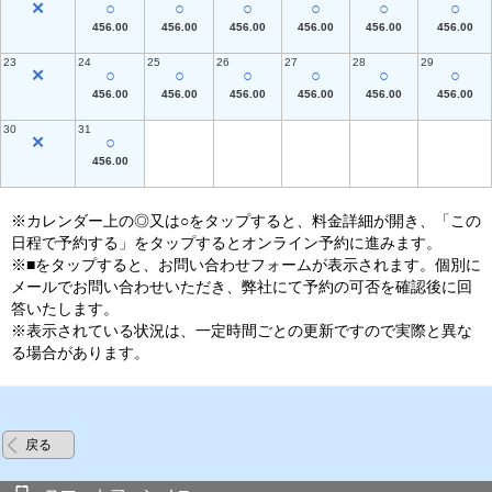
✕
○
○
○
○
○
○
456.00
456.00
456.00
456.00
456.00
456.00
23
24
25
26
27
28
29
✕
○
○
○
○
○
○
456.00
456.00
456.00
456.00
456.00
456.00
30
31
✕
○
456.00
※カレンダー上の◎又は○をタップすると、料金詳細が開き、「この
日程で予約する」をタップするとオンライン予約に進みます。
※■をタップすると、お問い合わせフォームが表示されます。個別に
メールでお問い合わせいただき、弊社にて予約の可否を確認後に回
答いたします。
※表示されている状況は、一定時間ごとの更新ですので実際と異な
る場合があります。
戻る