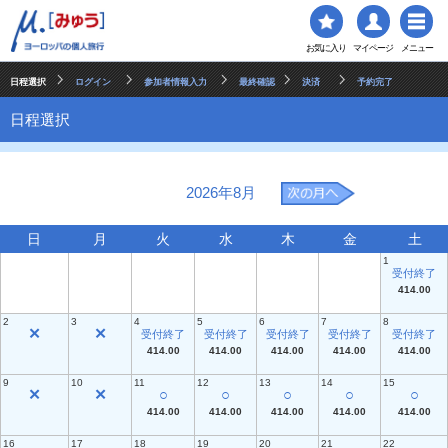
お気に入り
マイページ
メニュー
日程選択
ログイン
参加者情報入力
最終確認
決済
予約完了
日程選択
2026年8月
日
月
火
水
木
金
土
1
受付終了
414.00
2
3
4
5
6
7
8
✕
✕
受付終了
受付終了
受付終了
受付終了
受付終了
414.00
414.00
414.00
414.00
414.00
9
10
11
12
13
14
15
✕
✕
○
○
○
○
○
414.00
414.00
414.00
414.00
414.00
16
17
18
19
20
21
22