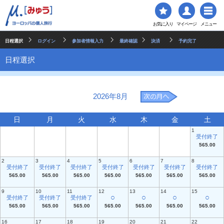
お気に入り
マイページ
メニュー
日程選択
ログイン
参加者情報入力
最終確認
決済
予約完了
日程選択
2026年8月
日
月
火
水
木
金
土
1
受付終了
565.00
2
3
4
5
6
7
8
受付終了
受付終了
受付終了
受付終了
受付終了
受付終了
受付終了
565.00
565.00
565.00
565.00
565.00
565.00
565.00
9
10
11
12
13
14
15
○
○
○
○
受付終了
受付終了
受付終了
565.00
565.00
565.00
565.00
565.00
565.00
565.00
16
17
18
19
20
21
22