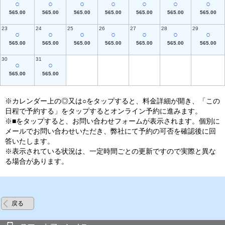
○
○
○
○
○
○
○
565.00
565.00
565.00
565.00
565.00
565.00
565.00
23
24
25
26
27
28
29
○
○
○
○
○
○
○
565.00
565.00
565.00
565.00
565.00
565.00
565.00
30
31
○
○
565.00
565.00
※カレンダー上の◎又は○をタップすると、料金詳細が開き、「この
日程で予約する」をタップするとオンライン予約に進みます。
※■をタップすると、お問い合わせフォームが表示されます。個別に
メールでお問い合わせいただき、弊社にて予約の可否を確認後に回
答いたします。
※表示されている状況は、一定時間ごとの更新ですので実際と異な
る場合があります。
戻る