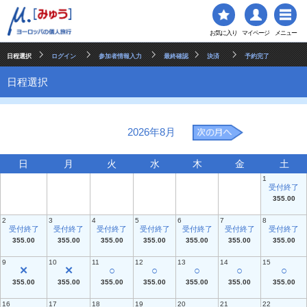
お気に入り
マイページ
メニュー
日程選択
ログイン
参加者情報入力
最終確認
決済
予約完了
日程選択
2026年8月
日
月
火
水
木
金
土
1
受付終了
355.00
2
3
4
5
6
7
8
受付終了
受付終了
受付終了
受付終了
受付終了
受付終了
受付終了
355.00
355.00
355.00
355.00
355.00
355.00
355.00
9
10
11
12
13
14
15
✕
✕
○
○
○
○
○
355.00
355.00
355.00
355.00
355.00
355.00
355.00
16
17
18
19
20
21
22