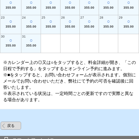
○
○
○
○
○
○
○
355.00
355.00
355.00
355.00
355.00
355.00
355.00
23
24
25
26
27
28
29
○
○
○
○
○
○
○
355.00
355.00
355.00
355.00
355.00
355.00
355.00
30
31
○
○
355.00
355.00
※カレンダー上の◎又は○をタップすると、料金詳細が開き、「この
日程で予約する」をタップするとオンライン予約に進みます。
※■をタップすると、お問い合わせフォームが表示されます。個別に
メールでお問い合わせいただき、弊社にて予約の可否を確認後に回
答いたします。
※表示されている状況は、一定時間ごとの更新ですので実際と異な
る場合があります。
戻る