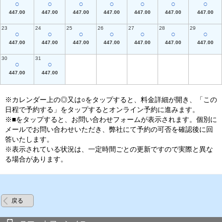
○
○
○
○
○
○
○
447.00
447.00
447.00
447.00
447.00
447.00
447.00
23
24
25
26
27
28
29
○
○
○
○
○
○
○
447.00
447.00
447.00
447.00
447.00
447.00
447.00
30
31
○
○
447.00
447.00
※カレンダー上の◎又は○をタップすると、料金詳細が開き、「この
日程で予約する」をタップするとオンライン予約に進みます。
※■をタップすると、お問い合わせフォームが表示されます。個別に
メールでお問い合わせいただき、弊社にて予約の可否を確認後に回
答いたします。
※表示されている状況は、一定時間ごとの更新ですので実際と異な
る場合があります。
戻る