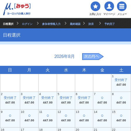
お気に入り
マイページ
メニュー
日程選択
ログイン
参加者情報入力
最終確認
決済
予約完了
日程選択
2026年8月
日
月
火
水
木
金
土
1
受付終了
447.00
2
3
4
5
6
7
8
○
○
受付終了
受付終了
受付終了
受付終了
受付終了
447.00
447.00
447.00
447.00
447.00
447.00
447.00
9
10
11
12
13
14
15
○
○
○
○
○
○
○
447.00
447.00
447.00
447.00
447.00
447.00
447.00
16
17
18
19
20
21
22