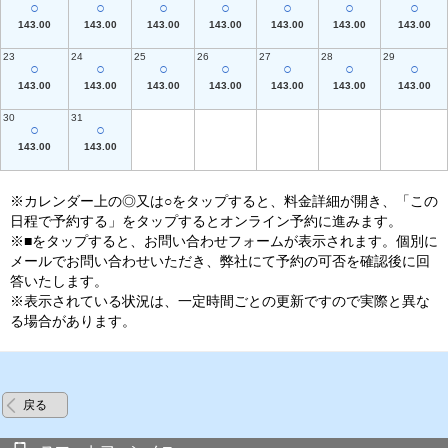
○
○
○
○
○
○
○
143.00
143.00
143.00
143.00
143.00
143.00
143.00
23
24
25
26
27
28
29
○
○
○
○
○
○
○
143.00
143.00
143.00
143.00
143.00
143.00
143.00
30
31
○
○
143.00
143.00
※カレンダー上の◎又は○をタップすると、料金詳細が開き、「この
日程で予約する」をタップするとオンライン予約に進みます。
※■をタップすると、お問い合わせフォームが表示されます。個別に
メールでお問い合わせいただき、弊社にて予約の可否を確認後に回
答いたします。
※表示されている状況は、一定時間ごとの更新ですので実際と異な
る場合があります。
戻る