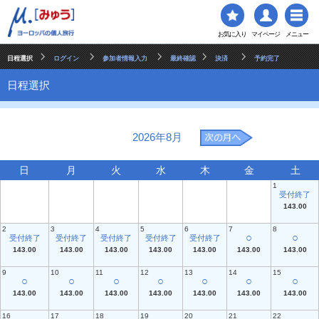
お気に入り
マイページ
メニュー
日程選択
ログイン
参加者情報入力
最終確認
決済
予約完了
日程選択
2026年8月
日
月
火
水
木
金
土
1
受付終了
143.00
2
3
4
5
6
7
8
○
○
受付終了
受付終了
受付終了
受付終了
受付終了
143.00
143.00
143.00
143.00
143.00
143.00
143.00
9
10
11
12
13
14
15
○
○
○
○
○
○
○
143.00
143.00
143.00
143.00
143.00
143.00
143.00
16
17
18
19
20
21
22