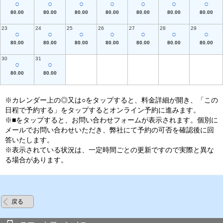
○
○
○
○
○
○
○
80.00
80.00
80.00
80.00
80.00
80.00
80.00
23
24
25
26
27
28
29
○
○
○
○
○
○
○
80.00
80.00
80.00
80.00
80.00
80.00
80.00
30
31
○
○
80.00
80.00
※カレンダー上の◎又は○をタップすると、料金詳細が開き、「この
日程で予約する」をタップするとオンライン予約に進みます。
※■をタップすると、お問い合わせフォームが表示されます。個別に
メールでお問い合わせいただき、弊社にて予約の可否を確認後に回
答いたします。
※表示されている状況は、一定時間ごとの更新ですので実際と異な
る場合があります。
戻る