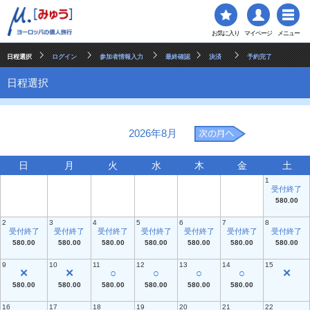
お気に入り
マイページ
メニュー
日程選択
ログイン
参加者情報入力
最終確認
決済
予約完了
日程選択
2026年8月
日
月
火
水
木
金
土
1
受付終了
580.00
2
3
4
5
6
7
8
受付終了
受付終了
受付終了
受付終了
受付終了
受付終了
受付終了
580.00
580.00
580.00
580.00
580.00
580.00
580.00
9
10
11
12
13
14
15
✕
✕
○
○
○
○
✕
580.00
580.00
580.00
580.00
580.00
580.00
16
17
18
19
20
21
22