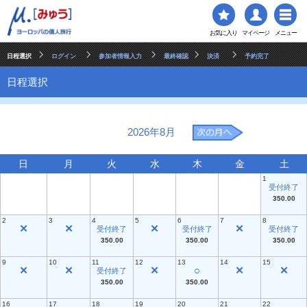
お気に入り
マイページ
メニュー
日程選択
ログイン
参加者情報入力
最終確認
決済
予約完了
日程選択
2026年8月
日
月
火
水
木
金
土
1
受付終了
350.00
2
3
4
5
6
7
8
✕
✕
✕
✕
受付終了
受付終了
受付終了
350.00
350.00
350.00
9
10
11
12
13
14
15
✕
✕
✕
○
✕
✕
受付終了
350.00
350.00
16
17
18
19
20
21
22