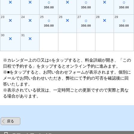
✕
✕
○
✕
○
✕
○
350.00
350.00
350.00
23
24
25
26
27
28
29
✕
✕
○
✕
○
✕
○
350.00
350.00
350.00
30
31
✕
✕
※カレンダー上の◎又は○をタップすると、料金詳細が開き、「この
日程で予約する」をタップするとオンライン予約に進みます。
※■をタップすると、お問い合わせフォームが表示されます。個別に
メールでお問い合わせいただき、弊社にて予約の可否を確認後に回
答いたします。
※表示されている状況は、一定時間ごとの更新ですので実際と異な
る場合があります。
戻る