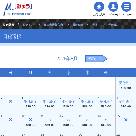
お気に入り
マイページ
メニュー
日程選択
ログイン
参加者情報入力
最終確認
決済
予約完了
日程選択
2026年8月
日
月
火
水
木
金
土
1
受付終了
580.00
2
3
4
5
6
7
8
✕
受付終了
受付終了
受付終了
受付終了
受付終了
受付終了
580.00
580.00
580.00
580.00
580.00
580.00
9
10
11
12
13
14
15
✕
✕
○
○
○
○
✕
580.00
580.00
580.00
580.00
580.00
16
17
18
19
20
21
22