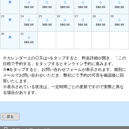
✕
○
○
○
○
○
○
580.00
580.00
580.00
580.00
580.00
580.00
23
24
25
26
27
28
29
✕
○
○
○
○
○
○
580.00
580.00
580.00
580.00
580.00
580.00
30
31
✕
○
580.00
※カレンダー上の◎又は○をタップすると、料金詳細が開き、「この
日程で予約する」をタップするとオンライン予約に進みます。
※■をタップすると、お問い合わせフォームが表示されます。個別に
メールでお問い合わせいただき、弊社にて予約の可否を確認後に回
答いたします。
※表示されている状況は、一定時間ごとの更新ですので実際と異な
る場合があります。
戻る