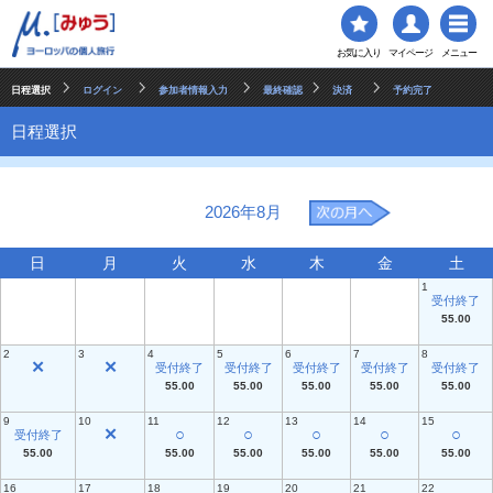
お気に入り
マイページ
メニュー
日程選択
ログイン
参加者情報入力
最終確認
決済
予約完了
日程選択
2026年8月
日
月
火
水
木
金
土
1
受付終了
55.00
2
3
4
5
6
7
8
✕
✕
受付終了
受付終了
受付終了
受付終了
受付終了
55.00
55.00
55.00
55.00
55.00
9
10
11
12
13
14
15
✕
○
○
○
○
○
受付終了
55.00
55.00
55.00
55.00
55.00
55.00
16
17
18
19
20
21
22