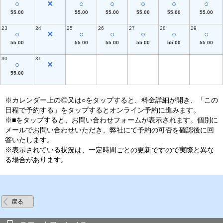
○
✕
○
○
○
○
○
55.00
55.00
55.00
55.00
55.00
55.00
23
24
25
26
27
28
29
○
✕
○
○
○
○
○
55.00
55.00
55.00
55.00
55.00
55.00
30
31
○
✕
55.00
※カレンダー上の◎又は○をタップすると、料金詳細が開き、「この
日程で予約する」をタップするとオンライン予約に進みます。
※■をタップすると、お問い合わせフォームが表示されます。個別に
メールでお問い合わせいただき、弊社にて予約の可否を確認後に回
答いたします。
※表示されている状況は、一定時間ごとの更新ですので実際と異な
る場合があります。
戻る