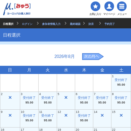
お気に入り
マイページ
メニュー
日程選択
ログイン
参加者情報入力
最終確認
決済
予約完了
日程選択
2026年8月
日
月
火
水
木
金
土
1
受付終了
95.00
2
3
4
5
6
7
8
✕
✕
受付終了
受付終了
受付終了
受付終了
受付終了
95.00
95.00
95.00
95.00
95.00
9
10
11
12
13
14
15
✕
✕
✕
✕
受付終了
受付終了
受付終了
95.00
95.00
95.00
16
17
18
19
20
21
22