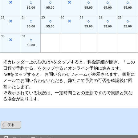
✕
○
○
✕
○
○
○
95.00
95.00
95.00
95.00
95.00
23
24
25
26
27
28
29
✕
○
○
✕
○
○
○
95.00
95.00
95.00
95.00
95.00
30
31
✕
○
95.00
※カレンダー上の◎又は○をタップすると、料金詳細が開き、「この
日程で予約する」をタップするとオンライン予約に進みます。
※■をタップすると、お問い合わせフォームが表示されます。個別に
メールでお問い合わせいただき、弊社にて予約の可否を確認後に回
答いたします。
※表示されている状況は、一定時間ごとの更新ですので実際と異な
る場合があります。
戻る