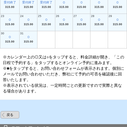
○
○
○
○
受付終了
受付終了
受付終了
315.00
315.00
315.00
315.00
315.00
315.00
315.00
23
24
25
26
27
28
29
○
○
○
○
○
○
○
315.00
315.00
315.00
315.00
315.00
315.00
315.00
30
31
○
○
315.00
315.00
※カレンダー上の◎又は○をタップすると、料金詳細が開き、「この
日程で予約する」をタップするとオンライン予約に進みます。
※■をタップすると、お問い合わせフォームが表示されます。個別に
メールでお問い合わせいただき、弊社にて予約の可否を確認後に回
答いたします。
※表示されている状況は、一定時間ごとの更新ですので実際と異な
る場合があります。
戻る