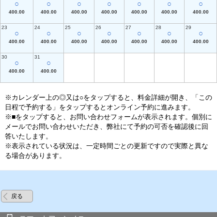
○
○
○
○
○
○
○
400.00
400.00
400.00
400.00
400.00
400.00
400.00
23
24
25
26
27
28
29
○
○
○
○
○
○
○
400.00
400.00
400.00
400.00
400.00
400.00
400.00
30
31
○
○
400.00
400.00
※カレンダー上の◎又は○をタップすると、料金詳細が開き、「この
日程で予約する」をタップするとオンライン予約に進みます。
※■をタップすると、お問い合わせフォームが表示されます。個別に
メールでお問い合わせいただき、弊社にて予約の可否を確認後に回
答いたします。
※表示されている状況は、一定時間ごとの更新ですので実際と異な
る場合があります。
戻る