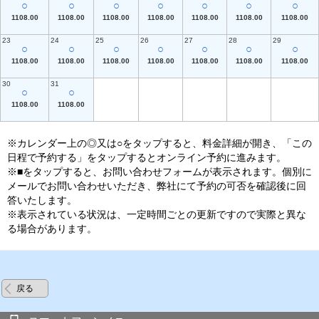
○
○
○
○
○
○
○
1108.00
1108.00
1108.00
1108.00
1108.00
1108.00
1108.00
23
24
25
26
27
28
29
○
○
○
○
○
○
○
1108.00
1108.00
1108.00
1108.00
1108.00
1108.00
1108.00
30
31
○
○
1108.00
1108.00
※カレンダー上の◎又は○をタップすると、料金詳細が開き、「この
日程で予約する」をタップするとオンライン予約に進みます。
※■をタップすると、お問い合わせフォームが表示されます。個別に
メールでお問い合わせいただき、弊社にて予約の可否を確認後に回
答いたします。
※表示されている状況は、一定時間ごとの更新ですので実際と異な
る場合があります。
戻る