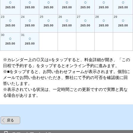
○
○
○
○
○
○
○
265.00
265.00
265.00
265.00
265.00
265.00
265.00
23
24
25
26
27
28
29
○
○
○
○
○
○
○
265.00
265.00
265.00
265.00
265.00
265.00
265.00
30
31
○
○
265.00
265.00
※カレンダー上の◎又は○をタップすると、料金詳細が開き、「この
日程で予約する」をタップするとオンライン予約に進みます。
※■をタップすると、お問い合わせフォームが表示されます。個別に
メールでお問い合わせいただき、弊社にて予約の可否を確認後に回
答いたします。
※表示されている状況は、一定時間ごとの更新ですので実際と異な
る場合があります。
戻る