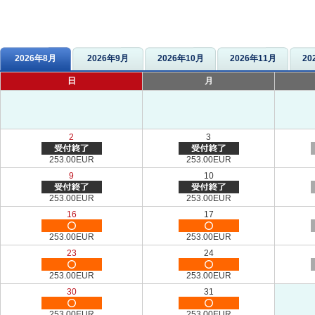
2026年8月
2026年9月
2026年10月
2026年11月
20
日
月
2
3
253.00EUR
253.00EUR
9
10
253.00EUR
253.00EUR
16
17
253.00EUR
253.00EUR
23
24
253.00EUR
253.00EUR
30
31
253.00EUR
253.00EUR