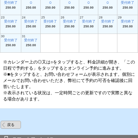
○
○
○
○
○
受付終了
受付終了
250.00
250.00
250.00
250.00
250.00
250.00
250.00
23
24
25
26
27
28
29
受付終了
受付終了
受付終了
受付終了
受付終了
受付終了
受付終了
250.00
250.00
250.00
250.00
250.00
250.00
250.00
30
31
受付終了
受付終了
250.00
250.00
※カレンダー上の◎又は○をタップすると、料金詳細が開き、「この
日程で予約する」をタップするとオンライン予約に進みます。
※■をタップすると、お問い合わせフォームが表示されます。個別に
メールでお問い合わせいただき、弊社にて予約の可否を確認後に回
答いたします。
※表示されている状況は、一定時間ごとの更新ですので実際と異な
る場合があります。
戻る