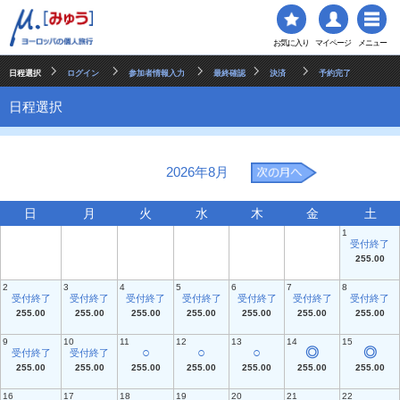
お気に入り
マイページ
メニュー
日程選択
ログイン
参加者情報入力
最終確認
決済
予約完了
日程選択
2026年8月
日
月
火
水
木
金
土
1
受付終了
255.00
2
3
4
5
6
7
8
受付終了
受付終了
受付終了
受付終了
受付終了
受付終了
受付終了
255.00
255.00
255.00
255.00
255.00
255.00
255.00
9
10
11
12
13
14
15
○
○
○
◎
◎
受付終了
受付終了
255.00
255.00
255.00
255.00
255.00
255.00
255.00
16
17
18
19
20
21
22