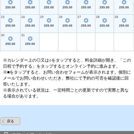
◎
◎
◎
◎
◎
◎
◎
255.00
255.00
255.00
255.00
255.00
255.00
255.00
23
24
25
26
27
28
29
◎
◎
◎
◎
◎
◎
◎
255.00
255.00
255.00
255.00
255.00
255.00
255.00
30
31
◎
◎
255.00
255.00
※カレンダー上の◎又は○をタップすると、料金詳細が開き、「この
日程で予約する」をタップするとオンライン予約に進みます。
※■をタップすると、お問い合わせフォームが表示されます。個別に
メールでお問い合わせいただき、弊社にて予約の可否を確認後に回
答いたします。
※表示されている状況は、一定時間ごとの更新ですので実際と異な
る場合があります。
戻る