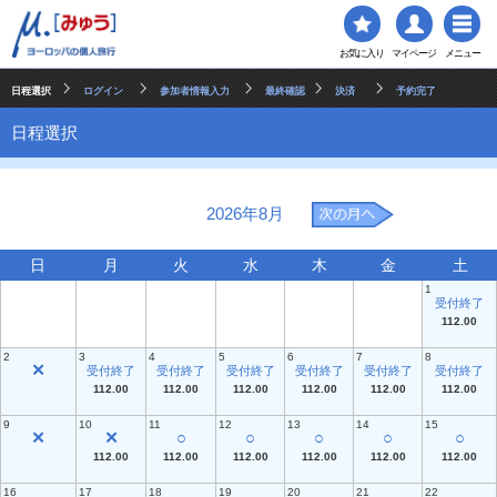
お気に入り
マイページ
メニュー
日程選択
ログイン
参加者情報入力
最終確認
決済
予約完了
日程選択
2026年8月
日
月
火
水
木
金
土
1
受付終了
112.00
2
3
4
5
6
7
8
✕
受付終了
受付終了
受付終了
受付終了
受付終了
受付終了
112.00
112.00
112.00
112.00
112.00
112.00
9
10
11
12
13
14
15
✕
✕
○
○
○
○
○
112.00
112.00
112.00
112.00
112.00
112.00
16
17
18
19
20
21
22