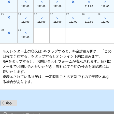
✕
○
○
○
✕
○
○
112.00
112.00
112.00
112.00
112.00
23
24
25
26
27
28
29
✕
○
○
○
○
○
○
112.00
112.00
112.00
112.00
112.00
112.00
30
31
✕
○
112.00
※カレンダー上の◎又は○をタップすると、料金詳細が開き、「この
日程で予約する」をタップするとオンライン予約に進みます。
※■をタップすると、お問い合わせフォームが表示されます。個別に
メールでお問い合わせいただき、弊社にて予約の可否を確認後に回
答いたします。
※表示されている状況は、一定時間ごとの更新ですので実際と異な
る場合があります。
戻る