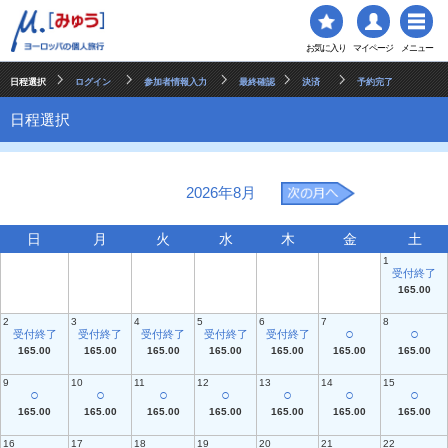
お気に入り
マイページ
メニュー
日程選択
ログイン
参加者情報入力
最終確認
決済
予約完了
日程選択
2026年8月
日
月
火
水
木
金
土
1
受付終了
165.00
2
3
4
5
6
7
8
○
○
受付終了
受付終了
受付終了
受付終了
受付終了
165.00
165.00
165.00
165.00
165.00
165.00
165.00
9
10
11
12
13
14
15
○
○
○
○
○
○
○
165.00
165.00
165.00
165.00
165.00
165.00
165.00
16
17
18
19
20
21
22