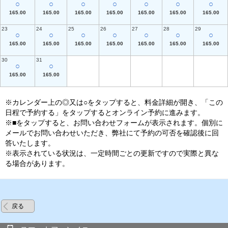
○
○
○
○
○
○
○
165.00
165.00
165.00
165.00
165.00
165.00
165.00
23
24
25
26
27
28
29
○
○
○
○
○
○
○
165.00
165.00
165.00
165.00
165.00
165.00
165.00
30
31
○
○
165.00
165.00
※カレンダー上の◎又は○をタップすると、料金詳細が開き、「この
日程で予約する」をタップするとオンライン予約に進みます。
※■をタップすると、お問い合わせフォームが表示されます。個別に
メールでお問い合わせいただき、弊社にて予約の可否を確認後に回
答いたします。
※表示されている状況は、一定時間ごとの更新ですので実際と異な
る場合があります。
戻る