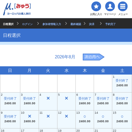
お気に入り
マイページ
メニュー
日程選択
ログイン
参加者情報入力
最終確認
決済
予約完了
日程選択
2026年8月
日
月
火
水
木
金
土
1
受付終了
2400.00
2
3
4
5
6
7
8
✕
✕
受付終了
受付終了
受付終了
受付終了
受付終了
2400.00
2400.00
2400.00
2400.00
2400.00
9
10
11
12
13
14
15
✕
✕
✕
○
○
○
受付終了
2400.00
2400.00
2400.00
2400.00
2400.00
16
17
18
19
20
21
22