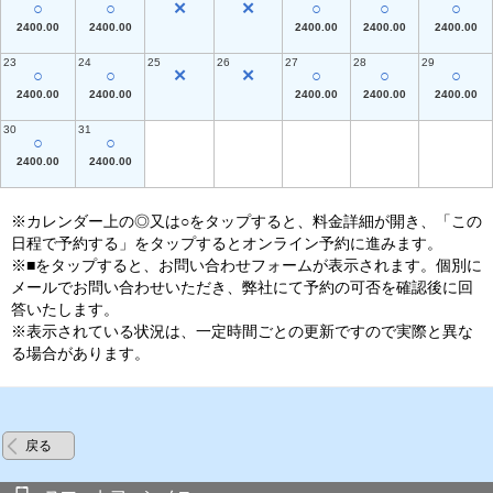
○
○
✕
✕
○
○
○
2400.00
2400.00
2400.00
2400.00
2400.00
23
24
25
26
27
28
29
○
○
✕
✕
○
○
○
2400.00
2400.00
2400.00
2400.00
2400.00
30
31
○
○
2400.00
2400.00
※カレンダー上の◎又は○をタップすると、料金詳細が開き、「この
日程で予約する」をタップするとオンライン予約に進みます。
※■をタップすると、お問い合わせフォームが表示されます。個別に
メールでお問い合わせいただき、弊社にて予約の可否を確認後に回
答いたします。
※表示されている状況は、一定時間ごとの更新ですので実際と異な
る場合があります。
戻る