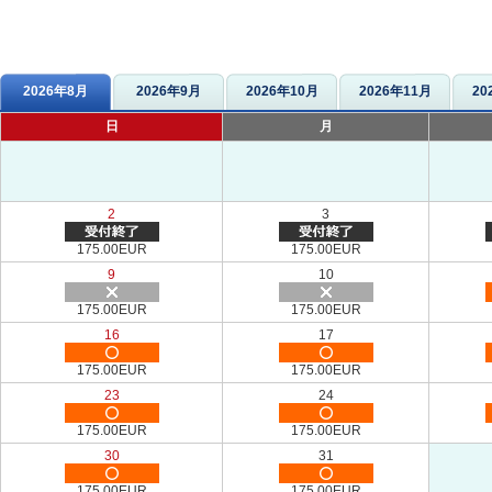
2026年8月
2026年9月
2026年10月
2026年11月
20
日
月
2
3
175.00EUR
175.00EUR
9
10
175.00EUR
175.00EUR
16
17
175.00EUR
175.00EUR
23
24
175.00EUR
175.00EUR
30
31
175.00EUR
175.00EUR