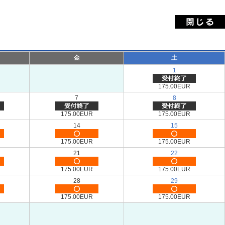
金
土
1
175.00EUR
7
8
175.00EUR
175.00EUR
14
15
175.00EUR
175.00EUR
21
22
175.00EUR
175.00EUR
28
29
175.00EUR
175.00EUR