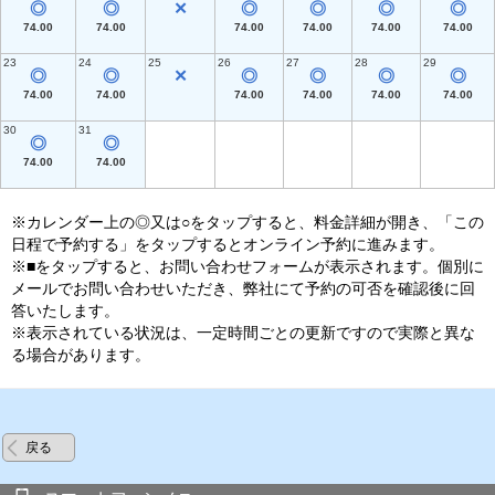
◎
◎
✕
◎
◎
◎
◎
74.00
74.00
74.00
74.00
74.00
74.00
23
24
25
26
27
28
29
◎
◎
✕
◎
◎
◎
◎
74.00
74.00
74.00
74.00
74.00
74.00
30
31
◎
◎
74.00
74.00
※カレンダー上の◎又は○をタップすると、料金詳細が開き、「この
日程で予約する」をタップするとオンライン予約に進みます。
※■をタップすると、お問い合わせフォームが表示されます。個別に
メールでお問い合わせいただき、弊社にて予約の可否を確認後に回
答いたします。
※表示されている状況は、一定時間ごとの更新ですので実際と異な
る場合があります。
戻る