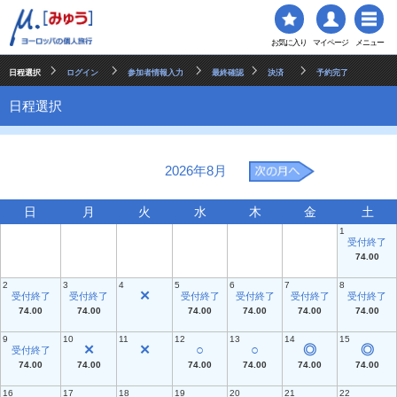
お気に入り
マイページ
メニュー
日程選択
ログイン
参加者情報入力
最終確認
決済
予約完了
日程選択
2026年8月
日
月
火
水
木
金
土
1
受付終了
74.00
2
3
4
5
6
7
8
✕
受付終了
受付終了
受付終了
受付終了
受付終了
受付終了
74.00
74.00
74.00
74.00
74.00
74.00
9
10
11
12
13
14
15
✕
✕
○
○
◎
◎
受付終了
74.00
74.00
74.00
74.00
74.00
74.00
16
17
18
19
20
21
22