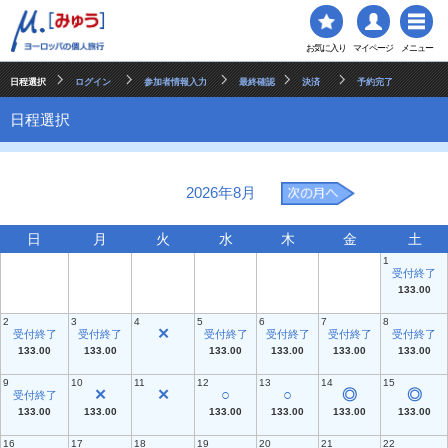
お気に入り
マイページ
メニュー
日程選択
ログイン
参加者情報入力
最終確認
決済
予約完了
日程選択
2026年8月
日
月
火
水
木
金
土
1
受付終了
133.00
2
3
4
5
6
7
8
✕
受付終了
受付終了
受付終了
受付終了
受付終了
受付終了
133.00
133.00
133.00
133.00
133.00
133.00
9
10
11
12
13
14
15
✕
✕
○
○
◎
◎
受付終了
133.00
133.00
133.00
133.00
133.00
133.00
16
17
18
19
20
21
22