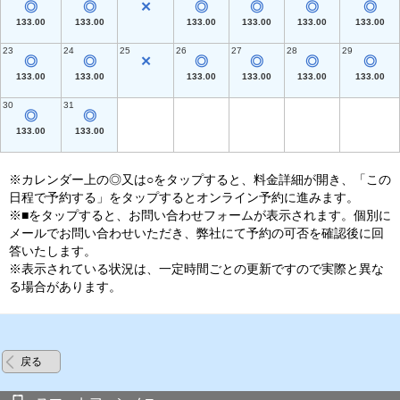
◎
◎
✕
◎
◎
◎
◎
133.00
133.00
133.00
133.00
133.00
133.00
23
24
25
26
27
28
29
◎
◎
✕
◎
◎
◎
◎
133.00
133.00
133.00
133.00
133.00
133.00
30
31
◎
◎
133.00
133.00
※カレンダー上の◎又は○をタップすると、料金詳細が開き、「この
日程で予約する」をタップするとオンライン予約に進みます。
※■をタップすると、お問い合わせフォームが表示されます。個別に
メールでお問い合わせいただき、弊社にて予約の可否を確認後に回
答いたします。
※表示されている状況は、一定時間ごとの更新ですので実際と異な
る場合があります。
戻る