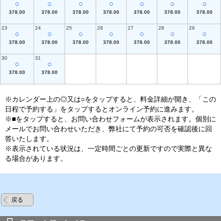
○
○
○
○
○
○
○
378.00
378.00
378.00
378.00
378.00
378.00
378.00
23
24
25
26
27
28
29
○
○
○
○
○
○
○
378.00
378.00
378.00
378.00
378.00
378.00
378.00
30
31
○
○
378.00
378.00
※カレンダー上の◎又は○をタップすると、料金詳細が開き、「この
日程で予約する」をタップするとオンライン予約に進みます。
※■をタップすると、お問い合わせフォームが表示されます。個別に
メールでお問い合わせいただき、弊社にて予約の可否を確認後に回
答いたします。
※表示されている状況は、一定時間ごとの更新ですので実際と異な
る場合があります。
戻る