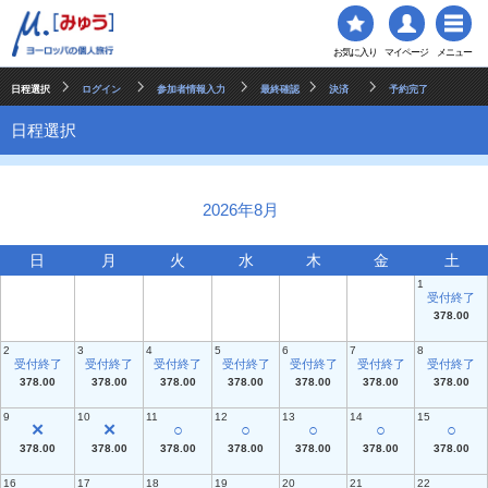
お気に入り
マイページ
メニュー
日程選択
ログイン
参加者情報入力
最終確認
決済
予約完了
日程選択
2026年8月
日
月
火
水
木
金
土
1
受付終了
378.00
2
3
4
5
6
7
8
受付終了
受付終了
受付終了
受付終了
受付終了
受付終了
受付終了
378.00
378.00
378.00
378.00
378.00
378.00
378.00
9
10
11
12
13
14
15
✕
✕
○
○
○
○
○
378.00
378.00
378.00
378.00
378.00
378.00
378.00
16
17
18
19
20
21
22