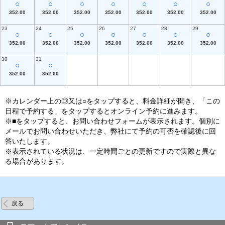
○
○
○
○
○
○
○
352.00
352.00
352.00
352.00
352.00
352.00
352.00
23
24
25
26
27
28
29
○
○
○
○
○
○
○
352.00
352.00
352.00
352.00
352.00
352.00
352.00
30
31
○
○
352.00
352.00
※カレンダー上の◎又は○をタップすると、料金詳細が開き、「この
日程で予約する」をタップするとオンライン予約に進みます。
※■をタップすると、お問い合わせフォームが表示されます。個別に
メールでお問い合わせいただき、弊社にて予約の可否を確認後に回
答いたします。
※表示されている状況は、一定時間ごとの更新ですので実際と異な
る場合があります。
戻る