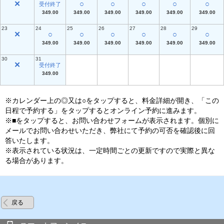
✕
○
○
○
○
○
受付終了
349.00
349.00
349.00
349.00
349.00
349.00
23
24
25
26
27
28
29
✕
○
○
○
○
○
○
349.00
349.00
349.00
349.00
349.00
349.00
30
31
✕
受付終了
349.00
※カレンダー上の◎又は○をタップすると、料金詳細が開き、「この
日程で予約する」をタップするとオンライン予約に進みます。
※■をタップすると、お問い合わせフォームが表示されます。個別に
メールでお問い合わせいただき、弊社にて予約の可否を確認後に回
答いたします。
※表示されている状況は、一定時間ごとの更新ですので実際と異な
る場合があります。
戻る