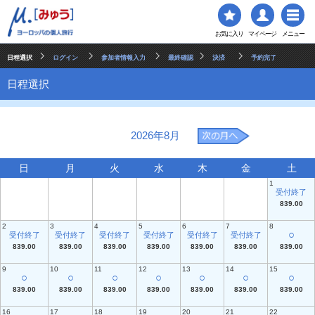
お気に入り
マイページ
メニュー
日程選択
ログイン
参加者情報入力
最終確認
決済
予約完了
日程選択
2026年8月
日
月
火
水
木
金
土
1
受付終了
839.00
2
3
4
5
6
7
8
○
受付終了
受付終了
受付終了
受付終了
受付終了
受付終了
839.00
839.00
839.00
839.00
839.00
839.00
839.00
9
10
11
12
13
14
15
○
○
○
○
○
○
○
839.00
839.00
839.00
839.00
839.00
839.00
839.00
16
17
18
19
20
21
22