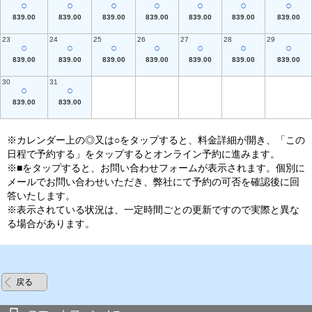
○
○
○
○
○
○
○
839.00
839.00
839.00
839.00
839.00
839.00
839.00
23
24
25
26
27
28
29
○
○
○
○
○
○
○
839.00
839.00
839.00
839.00
839.00
839.00
839.00
30
31
○
○
839.00
839.00
※カレンダー上の◎又は○をタップすると、料金詳細が開き、「この
日程で予約する」をタップするとオンライン予約に進みます。
※■をタップすると、お問い合わせフォームが表示されます。個別に
メールでお問い合わせいただき、弊社にて予約の可否を確認後に回
答いたします。
※表示されている状況は、一定時間ごとの更新ですので実際と異な
る場合があります。
戻る