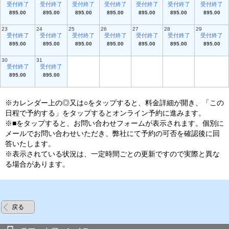
受付終了
受付終了
受付終了
受付終了
受付終了
受付終了
受付終了
895.00
895.00
895.00
895.00
895.00
895.00
895.00
23
24
25
26
27
28
29
受付終了
受付終了
受付終了
受付終了
受付終了
受付終了
受付終了
895.00
895.00
895.00
895.00
895.00
895.00
895.00
30
31
受付終了
受付終了
895.00
895.00
※カレンダー上の◎又は○をタップすると、料金詳細が開き、「この
日程で予約する」をタップするとオンライン予約に進みます。
※■をタップすると、お問い合わせフォームが表示されます。個別に
メールでお問い合わせいただき、弊社にて予約の可否を確認後に回
答いたします。
※表示されている状況は、一定時間ごとの更新ですので実際と異な
る場合があります。
戻る