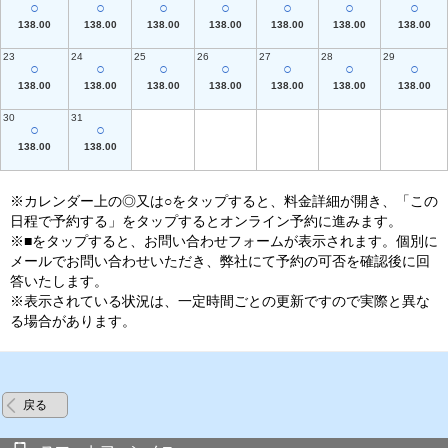
○
○
○
○
○
○
○
138.00
138.00
138.00
138.00
138.00
138.00
138.00
23
24
25
26
27
28
29
○
○
○
○
○
○
○
138.00
138.00
138.00
138.00
138.00
138.00
138.00
30
31
○
○
138.00
138.00
※カレンダー上の◎又は○をタップすると、料金詳細が開き、「この
日程で予約する」をタップするとオンライン予約に進みます。
※■をタップすると、お問い合わせフォームが表示されます。個別に
メールでお問い合わせいただき、弊社にて予約の可否を確認後に回
答いたします。
※表示されている状況は、一定時間ごとの更新ですので実際と異な
る場合があります。
戻る