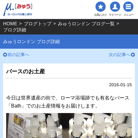
お気に入り
マイページ
メニュー
HOME
>
ブログトップ
>
みゅうロンドン ブログ一覧
>
ブログ詳細
みゅうロンドン ブログ詳細
前の記事へ
次の記事へ
バースのお土産
2016-01-15
今日は世界遺産の街で、ローマ浴場跡でも有名なバース
「Bath」でのお土産情報をお届けします。