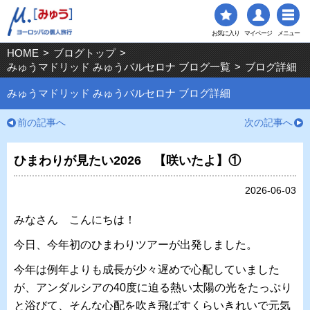
お気に入り
マイページ
メニュー
HOME
>
ブログトップ
>
みゅうマドリッド みゅうバルセロナ ブログ一覧
>
ブログ詳細
みゅうマドリッド みゅうバルセロナ ブログ詳細
前の記事へ
次の記事へ
ひまわりが見たい2026 【咲いたよ】①
2026-06-03
みなさん こんにちは！
今日、今年初のひまわりツアーが出発しました。
今年は例年よりも成長が少々遅めで心配していました
が、アンダルシアの40度に迫る熱い太陽の光をたっぷり
と浴びて、そんな心配を吹き飛ばすくらいきれいで元気