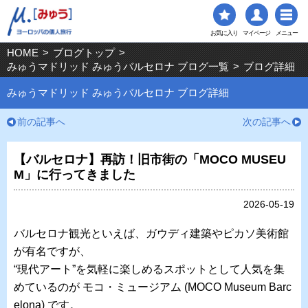
お気に入り
マイページ
メニュー
HOME
>
ブログトップ
>
みゅうマドリッド みゅうバルセロナ ブログ一覧
>
ブログ詳細
みゅうマドリッド みゅうバルセロナ ブログ詳細
前の記事へ
次の記事へ
【バルセロナ】再訪！旧市街の「MOCO MUSEU
M」に行ってきました
2026-05-19
バルセロナ観光といえば、ガウディ建築やピカソ美術館
が有名ですが、
“現代アート”を気軽に楽しめるスポットとして人気を集
めているのが モコ・ミュージアム (
MOCO Museum Barc
elona)
です。